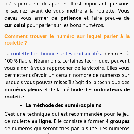
qu’ils perdaient des parties. Il est important que vous
le sachiez avant de vous mettre à la roulette. Vous
devez vous armer de
patience
et faire preuve de
curiosité
pour parier sur les bons numéros.
Comment trouver le numéro sur lequel parier à la
roulette ?
La
roulette fonctionne sur les probabilités
. Rien n’est à
100 % fiable. Néanmoins, certaines techniques peuvent
vous aider à vous rapprocher de la victoire. Elles vous
permettent d’avoir un certain nombre de numéros sur
lesquels vous pouvez miser. Il s’agit de la technique des
numéros pleins
et de la méthode des
ordinateurs de
roulette
.
La méthode des numéros pleins
C’est une technique qui est recommandée pour le jeu
de roulette
en ligne
. Elle consiste à former
4 groupes
de numéros qui seront triés par la suite. Les numéros