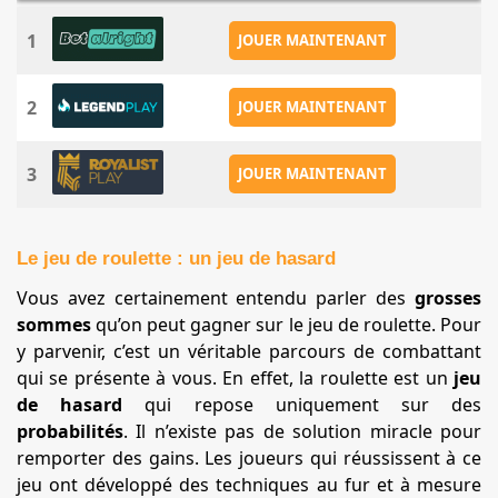
1
JOUER MAINTENANT
2
JOUER MAINTENANT
3
JOUER MAINTENANT
Le jeu de roulette : un jeu de hasard
Vous avez certainement entendu parler des
grosses
sommes
qu’on peut gagner sur le jeu de roulette. Pour
y parvenir, c’est un véritable parcours de combattant
qui se présente à vous. En effet, la roulette est un
jeu
de hasard
qui repose uniquement sur des
probabilités
. Il n’existe pas de solution miracle pour
remporter des gains. Les joueurs qui réussissent à ce
jeu ont développé des techniques au fur et à mesure