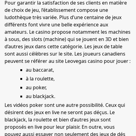
Pour garantir la satisfaction de ses clients en matière
de choix de jeu, l’établissement compose une
ludothèque très variée. Plus d’une centaine de jeux
différents font vivre une belle expérience aux
amateurs. Le casino propose notamment les machines
à sous, des slots (machine) qui se jouent en 3D et bien
d’autres jeux dans cette catégorie. Les jeux de table
sont aussi célèbres sur le site. Les joueurs canadiens
peuvent se référer au site Leovegas casino pour jouer :
au baccarat,
à la roulette,
au poker,
au blackjack.
Les vidéos poker sont une autre possibilité. Ceux qui
désirent des jeux en live ne seront pas déçus. Le
blackjack, la roulette et bien d’autres jeux sont
proposés en live pour leur plaisir. En outre, vous
pouvez aussi essayer non seulement des jeux de dés