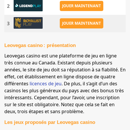
2
JOUER MAINTENANT
3
JOUER MAINTENANT
Leovegas casino : présentation
Leovegas casino est une plateforme de jeu en ligne
très connue au Canada. Existant depuis plusieurs
années, le site de jeu doit sa réputation à sa fiabilité. En
effet, cet établissement en ligne dispose de quatre
différentes
licences de jeu
. De plus, il s’agit d’un des
casinos les plus généreux du pays avec des bonus très
intéressants. Cependant, pour l’avoir, une inscription
sur le site est obligatoire. Notez que cela se fait en
deux, trois étapes et sans problème.
Les jeux proposés par Leovegas casino