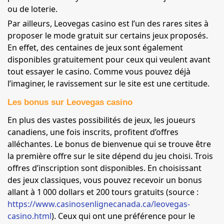
ou de loterie.
Par ailleurs, Leovegas casino est l’un des rares sites à
proposer le mode gratuit sur certains jeux proposés.
En effet, des centaines de jeux sont également
disponibles gratuitement pour ceux qui veulent avant
tout essayer le casino. Comme vous pouvez déjà
l’imaginer, le ravissement sur le site est une certitude.
Les bonus sur Leovegas casino
En plus des vastes possibilités de jeux, les joueurs
canadiens, une fois inscrits, profitent d’offres
alléchantes. Le bonus de bienvenue qui se trouve être
la première offre sur le site dépend du jeu choisi. Trois
offres d’inscription sont disponibles. En choisissant
des jeux classiques, vous pouvez recevoir un bonus
allant à 1 000 dollars et 200 tours gratuits (source :
https://www.casinosenlignecanada.ca/leovegas-
casino.html
). Ceux qui ont une préférence pour le